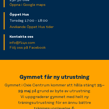
Öppna i Google maps
Öppet Hus
Torsdag 17:00 - 18:00
Avvikande Öppet Hus tider
Kontakta oss
info@f24s.com
Följ oss på Facebook
Gymmet får ny utrustning
Gymmet i Oxie Centrum kommer att hålla stängt
25–
29 maj
på grund av byte av utrustning.
Vi uppgraderar gymmet med helt ny
träningsutrustning för en ännu bättre
träningsupplevelse 💪