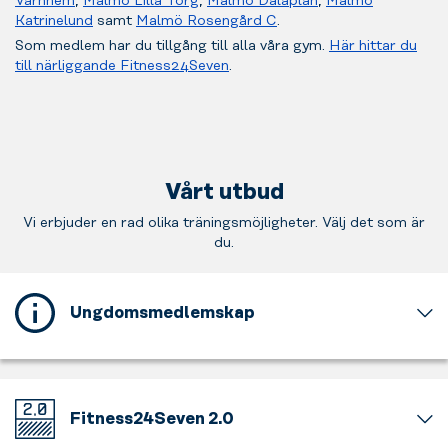
Värnhem
,
Malmö Lilla Torg
,
Malmö Dalaplan
,
Malmö
Katrinelund
samt
Malmö Rosengård C
.
Som medlem har du tillgång till alla våra gym.
Här hittar du
till närliggande Fitness24Seven
.
Vårt utbud
Vi erbjuder en rad olika träningsmöjligheter. Välj det som är
du.
Ungdomsmedlemskap
Detta
gym
erbjuder
ett
Fitness24Seven 2.0
ungdomsmedlemskap