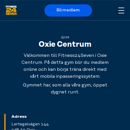
Bli medlem
Me
Logo
GYM
Oxie Centrum
Välkommen till Fitness24Seven i Oxie
Centrum. På detta gym blir du medlem
online och kan börja träna direkt med
vårt mobila inpasseringssystem.
Gymmet har, som alla våra gym, öppet
dygnet runt.
Adress
Lertegelvägen 144
238 30 Oxie