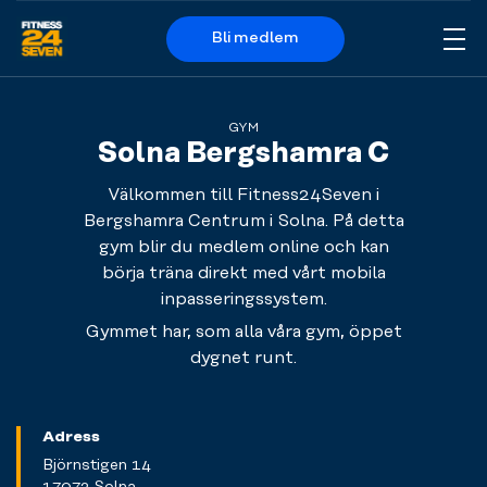
Bli medlem
Me
Logo
GYM
Solna Bergshamra C
Välkommen till Fitness24Seven i
Bergshamra Centrum i Solna. På detta
gym blir du medlem online och kan
börja träna direkt med vårt mobila
inpasseringssystem.
Gymmet har, som alla våra gym, öppet
dygnet runt.
Adress
Björnstigen 14
17072 Solna