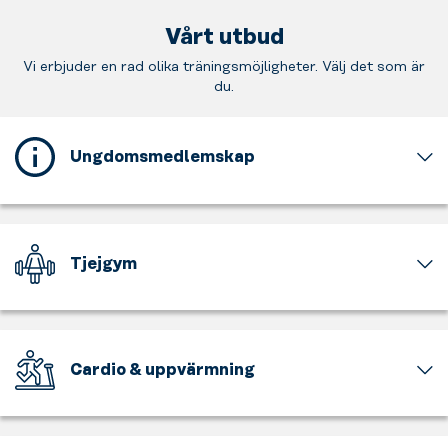
Vårt utbud
Vi erbjuder en rad olika träningsmöjligheter. Välj det som är
du.
Ungdomsmedlemskap
Detta
gym
erbjuder
ett
Tjejgym
ungdomsmedlemskap
för
En
dig
del
som
av
är
gymmet
Cardio & uppvärmning
mellan
är
15
för
Få
och
tjejer
upp
17
och
pulsen,