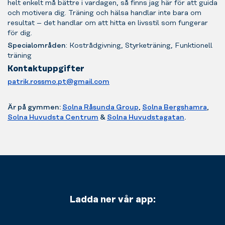
helt enkelt må bättre i vardagen, så finns jag här för att guida
dem
och motivera dig. Träning och hälsa handlar inte bara om
för
resultat – det handlar om att hitta en livsstil som fungerar
ett
för dig.
personligt
Specialområden
: Kostrådgivning, Styrketräning, Funktionell
träningsprogram,
träning
tydliga
Kontaktuppgifter
träningsmål
eller
patrik.rossmo.pt@gmail.com
kostrådgivning
anpassad
Är på gymmen:
Solna Råsunda Group
,
Solna Bergshamra
,
efter
Solna Huvudsta Centrum
&
Solna Huvudstagatan
.
dina
behov.
Ladda ner vår app: